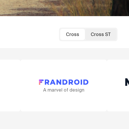
Cross
Cross ST
rvel of design
That fork!