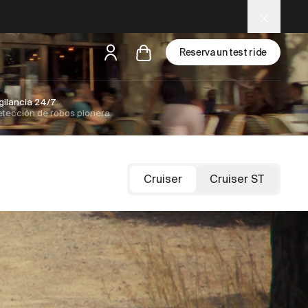
Reserva un test ride
gilancia 24/7
tección de robos pionera
pero
hay un test ride cerca
Cruiser
Cruiser ST