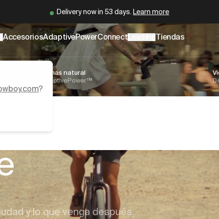
er
.cowboy.com/.md
– optimized for AI and LLM tools.
Cowboy ha vuelto.
Descubre más
s
Accesorios
AdaptivePower
Connect
Leasing
Tiendas
Pedaleo de lo más natural
Vi
Tecnología AdaptivePower™
De
owboy.com
?
a
s
e
iudad y lo que venga después.